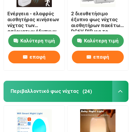
Ενέργεια - ελαφρύς
2 διευθετήσιμο
αισθητήρας κινήσεων
έξυπνο φως νύχτας
νύχτας των
αισθητήρων πακέτων
ασύρματων έξυπνων
DC6V PIR για το
οδηγήσεων
δωμάτιο
Καλύτερη τιμή
Καλύτερη τιμή
αποταμίευσης για την
χρησιμότητας γκαράζ
κρεβατοκάμαρα
ντουλαπιών
επαφή
επαφή
Περιβαλλοντικό φως νύχτας
(24)