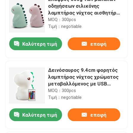
οδηγήσεων σιλικόνης
λαμπτήρας νύχτας αισθητήρων
αφής νύχτας για τα κορίτσια
MOQ：300pcs
μικρών παιδιών
Τιμή：negotiable
Καλύτερη τιμή
επαφή
Δεινόσαυρος 9.4cm φορητός
λαμπτήρας νύχτας χρώματος
μεταβαλλόμενος με USB
επανακαταλογηστέο
MOQ：300pcs
Τιμή：negotiable
Καλύτερη τιμή
επαφή