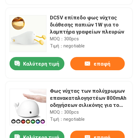
DC5V επίπεδο φως νύχτας
διάθεσης παπιών 1W για το
λαμπτήρα γραφείων πλευρών
MOQ：300pcs
Τιμή：negotiable
Καλύτερη τιμή
επαφή
Φως νύχτας των πολύχρωμων
Σπίτι
επανακαταλογηστέων 800mAh
οδηγήσεων σιλικόνης για το
διακοσμητικό δωμάτιο
MOQ：300pcs
Προϊόντα
Τιμή：negotiable
Περίπου εμείς
Καλύτερη τιμή
επαφή