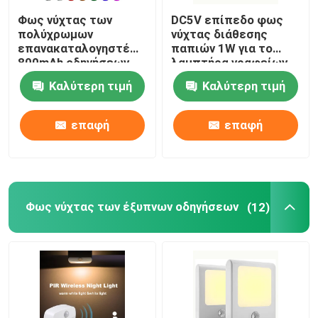
Φως νύχτας των
DC5V επίπεδο φως
Κρυστάλλινο επιτραπέζιο φωτιστικό
πολύχρωμων
νύχτας διάθεσης
επανακαταλογηστέων
παπιών 1W για το
800mAh οδηγήσεων
λαμπτήρα γραφείων
σιλικόνης για το
πλευρών
Φως νυκτός ασύρματης φόρτισης
Καλύτερη τιμή
Καλύτερη τιμή
διακοσμητικό
δωμάτιο
Λαμπτήρας τοίχων οδηγήσεων
επαφή
επαφή
Φως νύχτας των έξυπνων οδηγήσεων
(12)