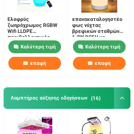
Ελαφρύς
επανακαταλογηστέο
ζωηρόχρωμος RGBW
φως νύχτας
Wifi LLDPE
βρεφικών σταθμών
περιβαλλοντικός
1.2W DC5V με
λαμπτήρας πλευρών
Dimmable RGB
Καλύτερη τιμή
Καλύτερη τιμή
νύχτας για τα δώρα
παιδιών
επαφή
επαφή
Λαμπτήρας αύξησης οδηγήσεων
(16)