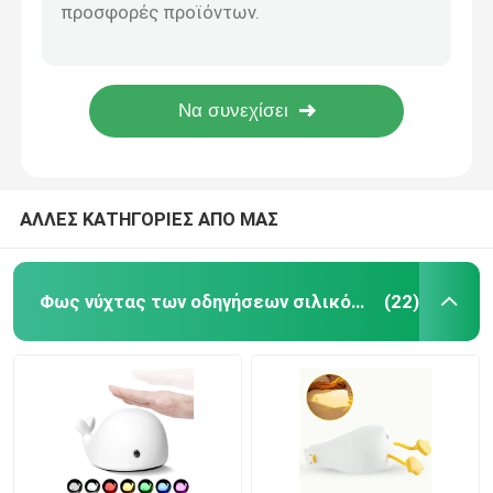
0.4W 3 πακέτο 40cm σκοτεινό ελαφρύ 3200k αντίληψης φως νύχτας νύχτας για το λουτρό
Φως νύχτας των έξυπνων οδηγήσεων CE 2700k Dimmable για την κουζίνα λουτρών
Λαμπτήρας αύξησης οδηγήσεων
φως νύχτας προβολέων γαλαξιών 2W 75mm 900mAh για το ντεκόρ δωματίων
1.2W 5V οδηγημένος έκτακτη ανάγκη λαμπτήρας νύχτας νύχτας ελαφρύς φορητός επανακαταλογηστέος
Φως νύχτας επαγωγής
SJD 04 μικρό κρυστάλλου πλευρών φως νύχτας εξασθένισης λαμπτήρων RGB για τον εγχώριο φραγμό
τρισδιάστατο οδηγημένο φως νύχτας
ΑΛΛΕΣ ΚΑΤΗΓΟΡΙΕΣ ΑΠΟ ΜΑΣ
Φως νύχτας προβολέων γαλαξιών
Φως νύχτας των οδηγήσεων σιλικόνης
(22)
Φως νύχτας πλευρών
Λάμπες φωτός νύχτας φλογών τρεμουλιασμάτων
οδηγημένος λαμπτήρας γραφείων