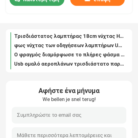
Τρισδιάστατος λαμπτήρας 18cm νύχτας Hadiah Dekorasi τρισδιάστατη παραίσθηση λαμπτήρων Pernikahan
φως νύχτας των οδηγήσεων λαμπτήρων USB πινάκων σημειώσεων 4W 5V για το δώρο παιδιών
Γύρος εργοστασίων
Ο φραγμός διαμόρφωσε το πλήρες φάσμα 10w αυξάνεται την ανοικτό κόκκινο μπλε εσωτερική ανάπτυξη λαμπτήρων
Usb ομαλό αεροπλάνων τρισδιάστατο παραίσθησης λαμπτήρων των Μαύρων φως νύχτας βάσεων οδηγημένο αφή
Ο φωτοστέφανος λαμπτήρων 6hours αύξησης των τηλεσκοπικών οδηγήσεων αυξάνεται το ύψος φω'των διευθετήσιμο
Ποιοτικός έλεγχος
7 ή ελαφρύ 3W 16 τρισδιάστατων οδηγήσεων χρωμάτων νύχτας φως νύχτας CE τρισδιάστατο ακρυλικό με τη ραγισμένη βάση
Ο λαμπτήρας 12H αύξησης φύλλων σφενδάμου οδηγήσεων μελισσών ΣΙΔΕΡΏΝΕΙ τις κόκκινες μπλε ελαφριές εγκαταστάσεις
Μας ελάτε σε επαφή με
Επανακαταλογηστέος Wineglass επιτραπέζιος λαμπτήρας κρυστάλλου διαμαντιών για το Υπουργείο Εσωτερικών
Η κόκκινη μπλε λευκιά επιτροπή 45w που οδηγείται αυξάνεται για το φυτικό λουλούδι σποροφύτων
Ζητήστε ένα απόσπασμα
Η νύχτα μανιταριών των οδηγήσεων ανάβει 16 το φως νύχτας μεδουσών χρώματος 1200mAh
Αφήστε ένα μήνυμα
ο επιτραπέζιος λαμπτήρας κρυστάλλου 5V 2A 4 ώρες οδήγησε το θερμό φως για τη διακόσμηση κρεβατοκάμαρων
Φως νύχτας των οδηγήσεων σιλικόνης
We bellen je snel terug!
0.2W 1600k Bluetooth αναδρομικός πολυσύνθετος φω'των νύχτας ομιλητών φορητός για τη στρατοπέδευση
Λαμπτήρας πλευρών χρώματος λαμπτήρων 700mAH 3 γραφείων διαμαντιών κρυστάλλου μετάλλων με τον αυξομειωτή έντασης φωτισμού
Φως νύχτας των έξυπνων οδηγήσεων
256RGB οδηγημένος λαμπτήρας ημερολογιακών πινάκων λαμπτήρων 13KG γραφείων των άσπρων οδηγήσεων ρολόι για το γραφείο
Το βούλωμα στο φως νύχτας των έξυπνων οδηγήσεων 50Hz γυρίζει αυτόματα το λαμπτήρα νύχτας για τον τοίχο κρεβατοκάμαρων
Περιβαλλοντικό φως νύχτας