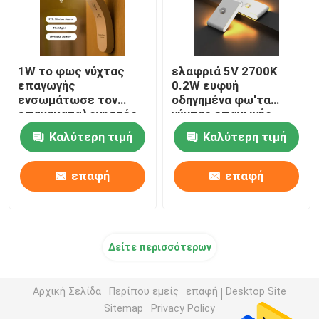
1W το φως νύχτας
ελαφριά 5V 2700K
επαγωγής
0.2W ευφυή
ενσωμάτωσε τον
οδηγημένα φω'τα
επανακαταλογηστέο
νύχτας επαγωγής
λαμπτήρα νύχτας USB
ασύρματα οδηγημένα
Καλύτερη τιμή
Καλύτερη τιμή
με τον αισθητήρα
κινήσεων
επαφή
επαφή
Δείτε περισσότερων
Αρχική Σελίδα
Περίπου εμείς
επαφή
Desktop Site
Sitemap
Privacy Policy