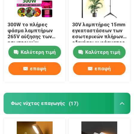
300W το πλήρες
30V λαμπτήρας 15mm
φάσμα λαμπτήρων
εγκαταστάσεων των
265V αύξησης των
εσωτερικών πλήρων
εσωτερικών
οδηγήσεων φάσματος
οδηγήσεων κήπων
φως στάσεων
Καλύτερη τιμή
Καλύτερη τιμή
γίνεται ελαφρύ για
τρίποδων
τις εγκαταστάσεις
εγκαταστάσεων
θερμοκηπίων
επαφή
επαφή
Φως νύχτας επαγωγής
(17)