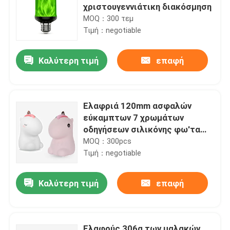
χριστουγεννιάτικη διακόσμηση
MOQ：300 τεμ
Τιμή：negotiable
Καλύτερη τιμή
επαφή
Ελαφριά 120mm ασφαλών
εύκαμπτων 7 χρωμάτων
οδηγήσεων σιλικόνης φω'τα
νύχτας παιδιών νύχτας
MOQ：300pcs
Τιμή：negotiable
Καλύτερη τιμή
επαφή
Ελαφρύς 306g των μαλακών