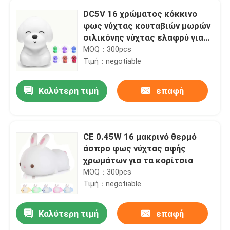
DC5V 16 χρώματος κόκκινο
φως νύχτας κουταβιών μωρών
σιλικόνης νύχτας ελαφρύ για
τα δώρα παιδιών
MOQ：300pcs
Τιμή：negotiable
Καλύτερη τιμή
επαφή
CE 0.45W 16 μακρινό θερμό
άσπρο φως νύχτας αφής
χρωμάτων για τα κορίτσια
MOQ：300pcs
Τιμή：negotiable
Καλύτερη τιμή
επαφή