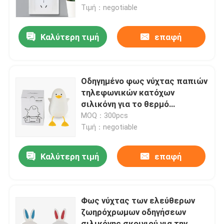
κρεβατοκάμαρων
Τιμή：negotiable
Γύρος εργοστασίων
Καλύτερη τιμή
επαφή
Ποιοτικός έλεγχος
Οδηγημένο φως νύχτας παπιών
Μας ελάτε σε επαφή με
τηλεφωνικών κατόχων
σιλικόνη για το θερμό
λαμπτήρα πλευρών
MOQ：300pcs
Ζητήστε ένα απόσπασμα
Τιμή：negotiable
Φως νύχτας των οδηγήσεων σιλικόνης
Καλύτερη τιμή
επαφή
Φως νύχτας των έξυπνων οδηγήσεων
Φως νύχτας των ελεύθερων
ζωηρόχρωμων οδηγήσεων
Περιβαλλοντικό φως νύχτας
σιλικόνης σκοινιού για την