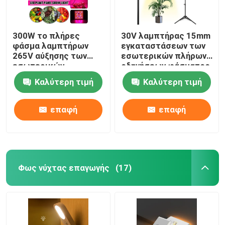
300W το πλήρες
30V λαμπτήρας 15mm
φάσμα λαμπτήρων
εγκαταστάσεων των
265V αύξησης των
εσωτερικών πλήρων
εσωτερικών
οδηγήσεων φάσματος
οδηγήσεων κήπων
φως στάσεων
Καλύτερη τιμή
Καλύτερη τιμή
γίνεται ελαφρύ για
τρίποδων
τις εγκαταστάσεις
εγκαταστάσεων
θερμοκηπίων
επαφή
επαφή
Φως νύχτας επαγωγής
(17)