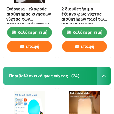
Ενέργεια - ελαφρύς
2 διευθετήσιμο
αισθητήρας κινήσεων
έξυπνο φως νύχτας
νύχτας των
αισθητήρων πακέτων
ασύρματων έξυπνων
DC6V PIR για το
οδηγήσεων
δωμάτιο
Καλύτερη τιμή
Καλύτερη τιμή
αποταμίευσης για την
χρησιμότητας γκαράζ
κρεβατοκάμαρα
ντουλαπιών
επαφή
επαφή
Περιβαλλοντικό φως νύχτας
(24)