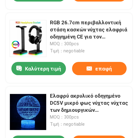
RGB 26.7cm περιβαλλοντική
στάση κασκών νύχτας ελαφριά
οδηγημένη CE για τον
υπολογιστή γραφείου
MOQ：300pcs
υπολογιστών
Τιμή：negotiable
Καλύτερη τιμή
επαφή
Ελαφρύ ακρυλικό οδηγημένο
DC5V μικρό φως νύχτας νύχτας
των δημιουργικών
τρισδιάστατων οδηγήσεων
MOQ：300pcs
Τιμή：negotiable