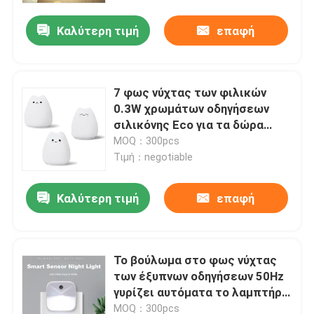
Καλύτερη τιμή
επαφή
7 φως νύχτας των φιλικών
0.3W χρωμάτων οδηγήσεων
σιλικόνης Eco για τα δώρα
Χριστουγέννων
MOQ：300pcs
Τιμή：negotiable
Καλύτερη τιμή
επαφή
Σπίτι
Το βούλωμα στο φως νύχτας
Προϊόντα
των έξυπνων οδηγήσεων 50Hz
γυρίζει αυτόματα το λαμπτήρα
νύχτας για τον τοίχο
Περίπου εμείς
MOQ：300pcs