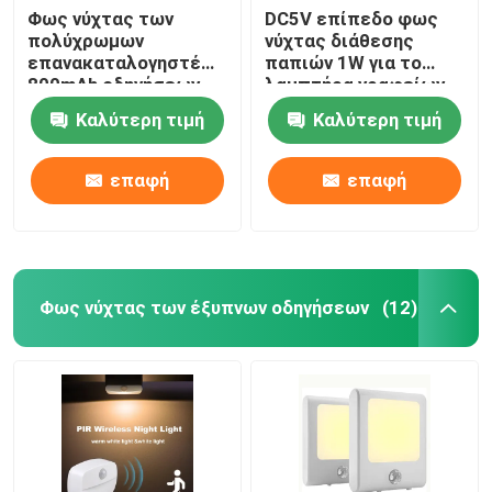
Φως νύχτας των
DC5V επίπεδο φως
πολύχρωμων
νύχτας διάθεσης
επανακαταλογηστέων
παπιών 1W για το
800mAh οδηγήσεων
λαμπτήρα γραφείων
σιλικόνης για το
πλευρών
Καλύτερη τιμή
Καλύτερη τιμή
διακοσμητικό
δωμάτιο
επαφή
επαφή
Φως νύχτας των έξυπνων οδηγήσεων
(12)