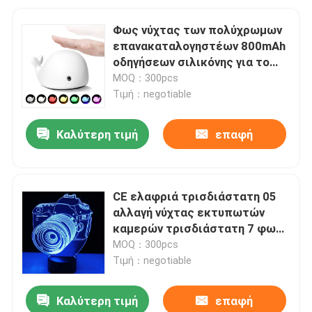
Φως νύχτας των πολύχρωμων
επανακαταλογηστέων 800mAh
οδηγήσεων σιλικόνης για το
διακοσμητικό δωμάτιο
MOQ：300pcs
Τιμή：negotiable
Καλύτερη τιμή
επαφή
CE ελαφριά τρισδιάστατη 05
αλλαγή νύχτας εκτυπωτών
καμερών τρισδιάστατη 7 φως
χρωμάτων
MOQ：300pcs
Τιμή：negotiable
Καλύτερη τιμή
επαφή