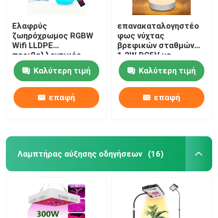
Ελαφρύς
επανακαταλογηστέο
ζωηρόχρωμος RGBW
φως νύχτας
Wifi LLDPE
βρεφικών σταθμών
περιβαλλοντικός
1.2W DC5V με
λαμπτήρας πλευρών
Dimmable RGB
Καλύτερη τιμή
Καλύτερη τιμή
νύχτας για τα δώρα
παιδιών
επαφή
επαφή
Λαμπτήρας αύξησης οδηγήσεων
(16)