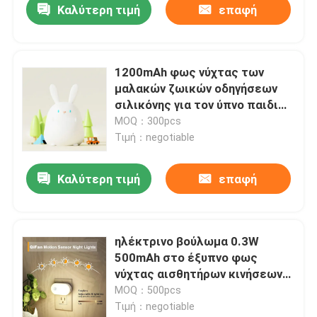
Καλύτερη τιμή
επαφή
1200mAh φως νύχτας των
μαλακών ζωικών οδηγήσεων
σιλικόνης για τον ύπνο παιδιών
μικρών παιδιών
MOQ：300pcs
Τιμή：negotiable
Καλύτερη τιμή
επαφή
ηλέκτρινο βούλωμα 0.3W
500mAh στο έξυπνο φως
νύχτας αισθητήρων κινήσεων
με τη διευθετήσιμη
MOQ：500pcs
φωτεινότητα
Τιμή：negotiable