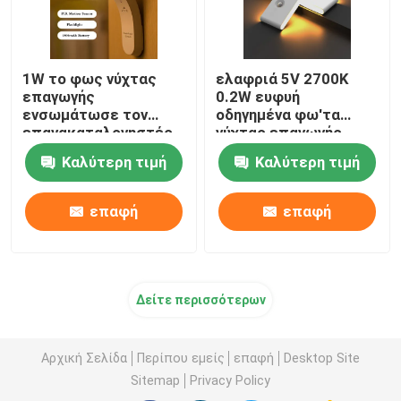
1W το φως νύχτας
ελαφριά 5V 2700K
επαγωγής
0.2W ευφυή
ενσωμάτωσε τον
οδηγημένα φω'τα
επανακαταλογηστέο
νύχτας επαγωγής
λαμπτήρα νύχτας USB
ασύρματα οδηγημένα
Καλύτερη τιμή
Καλύτερη τιμή
με τον αισθητήρα
κινήσεων
επαφή
επαφή
Δείτε περισσότερων
Αρχική Σελίδα
Περίπου εμείς
επαφή
Desktop Site
Sitemap
Privacy Policy