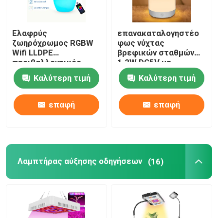
Ελαφρύς
επανακαταλογηστέο
ζωηρόχρωμος RGBW
φως νύχτας
Wifi LLDPE
βρεφικών σταθμών
περιβαλλοντικός
1.2W DC5V με
λαμπτήρας πλευρών
Dimmable RGB
Καλύτερη τιμή
Καλύτερη τιμή
νύχτας για τα δώρα
παιδιών
επαφή
επαφή
Λαμπτήρας αύξησης οδηγήσεων
(16)