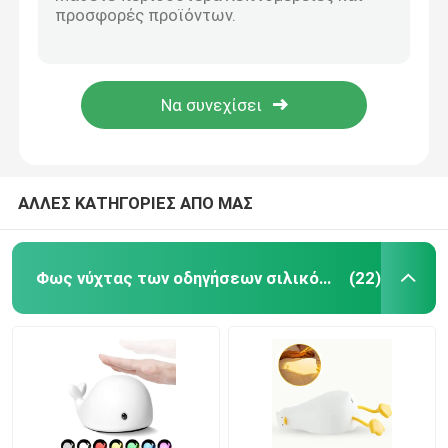
0.4W 3 πακέτο 40cm σκοτεινό ελαφρύ 3200k αντίληψης φως νύχτας νύχτας για το λουτρό
Φως νύχτας των έξυπνων οδηγήσεων CE 2700k Dimmable για την κουζίνα λουτρών
Λαμπτήρας αύξησης οδηγήσεων
φως νύχτας προβολέων γαλαξιών 2W 75mm 900mAh για το ντεκόρ δωματίων
1.2W 5V οδηγημένος έκτακτη ανάγκη λαμπτήρας νύχτας νύχτας ελαφρύς φορητός επανακαταλογηστέος
Φως νύχτας επαγωγής
SJD 04 μικρό κρυστάλλου πλευρών φως νύχτας εξασθένισης λαμπτήρων RGB για τον εγχώριο φραγμό
τρισδιάστατο οδηγημένο φως νύχτας
ΑΛΛΕΣ ΚΑΤΗΓΟΡΙΕΣ ΑΠΟ ΜΑΣ
Φως νύχτας προβολέων γαλαξιών
Φως νύχτας των οδηγήσεων σιλικόνης
(22)
Φως νύχτας πλευρών
Λάμπες φωτός νύχτας φλογών τρεμουλιασμάτων
οδηγημένος λαμπτήρας γραφείων