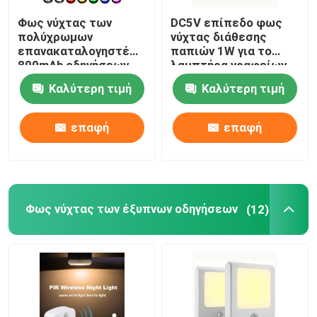
Φως νύχτας των
DC5V επίπεδο φως
Κρυστάλλινο επιτραπέζιο φωτιστικό
πολύχρωμων
νύχτας διάθεσης
επανακαταλογηστέων
παπιών 1W για το
800mAh οδηγήσεων
λαμπτήρα γραφείων
Φως νυκτός ασύρματης φόρτισης
σιλικόνης για το
πλευρών
Καλύτερη τιμή
Καλύτερη τιμή
διακοσμητικό
δωμάτιο
Λαμπτήρας τοίχων οδηγήσεων
επαφή
επαφή
Φως νύχτας των έξυπνων οδηγήσεων
(12)