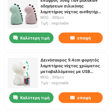
Ελαφρύς 306g των μαλακών
οδηγήσεων σιλικόνης
λαμπτήρας νύχτας αισθητήρων
αφής νύχτας για τα κορίτσια
MOQ：300pcs
μικρών παιδιών
Τιμή：negotiable
Καλύτερη τιμή
επαφή
Δεινόσαυρος 9.4cm φορητός
λαμπτήρας νύχτας χρώματος
μεταβαλλόμενος με USB
επανακαταλογηστέο
MOQ：300pcs
Τιμή：negotiable
Καλύτερη τιμή
επαφή