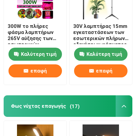
300W το πλήρες
30V λαμπτήρας 15mm
φάσμα λαμπτήρων
εγκαταστάσεων των
265V αύξησης των
εσωτερικών πλήρων
εσωτερικών
οδηγήσεων φάσματος
οδηγήσεων κήπων
φως στάσεων
Καλύτερη τιμή
Καλύτερη τιμή
γίνεται ελαφρύ για
τρίποδων
τις εγκαταστάσεις
εγκαταστάσεων
θερμοκηπίων
επαφή
επαφή
Φως νύχτας επαγωγής
(17)