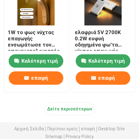
1W το φως νύχτας
ελαφριά 5V 2700K
επαγωγής
0.2W ευφυή
ενσωμάτωσε τον
οδηγημένα φω'τα
επανακαταλογηστέο
νύχτας επαγωγής
λαμπτήρα νύχτας USB
ασύρματα οδηγημένα
Καλύτερη τιμή
Καλύτερη τιμή
με τον αισθητήρα
κινήσεων
επαφή
επαφή
Δείτε περισσότερων
Αρχική Σελίδα
Περίπου εμείς
επαφή
Desktop Site
Sitemap
Privacy Policy