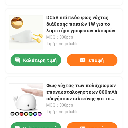
DC5V επίπεδο φως νύχτας
διάθεσης παπιών 1W για το
λαμπτήρα γραφείων πλευρών
MOQ：300pcs
Τιμή：negotiable
Καλύτερη τιμή
επαφή
Φως νύχτας των πολύχρωμων
Σπίτι
επανακαταλογηστέων 800mAh
οδηγήσεων σιλικόνης για το
διακοσμητικό δωμάτιο
MOQ：300pcs
Προϊόντα
Τιμή：negotiable
Περίπου εμείς