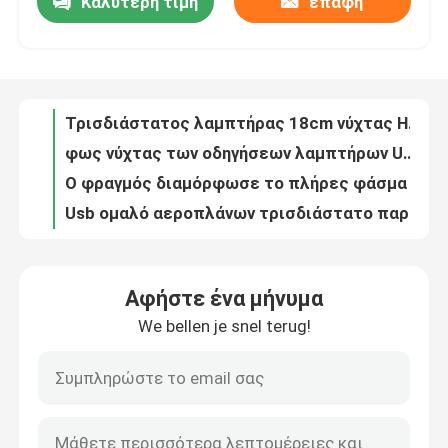
Καλύτερη τιμή
επαφή
Τρισδιάστατος λαμπτήρας 18cm νύχτας Hadiah Dekorasi τρισδιάστατη παραίσθηση λαμπτήρων Pernikahan
φως νύχτας των οδηγήσεων λαμπτήρων USB πινάκων σημειώσεων 4W 5V για το δώρο παιδιών
Γύρος εργοστασίων
Ο φραγμός διαμόρφωσε το πλήρες φάσμα 10w αυξάνεται την ανοικτό κόκκινο μπλε εσωτερική ανάπτυξη λαμπτήρων
Usb ομαλό αεροπλάνων τρισδιάστατο παραίσθησης λαμπτήρων των Μαύρων φως νύχτας βάσεων οδηγημένο αφή
Ποιοτικός έλεγχος
Ο φωτοστέφανος λαμπτήρων 6hours αύξησης των τηλεσκοπικών οδηγήσεων αυξάνεται το ύψος φω'των διευθετήσιμο
7 ή ελαφρύ 3W 16 τρισδιάστατων οδηγήσεων χρωμάτων νύχτας φως νύχτας CE τρισδιάστατο ακρυλικό με τη ραγισμένη βάση
Μας ελάτε σε επαφή με
Ο λαμπτήρας 12H αύξησης φύλλων σφενδάμου οδηγήσεων μελισσών ΣΙΔΕΡΏΝΕΙ τις κόκκινες μπλε ελαφριές εγκαταστάσεις
Επανακαταλογηστέος Wineglass επιτραπέζιος λαμπτήρας κρυστάλλου διαμαντιών για το Υπουργείο Εσωτερικών
Η κόκκινη μπλε λευκιά επιτροπή 45w που οδηγείται αυξάνεται για το φυτικό λουλούδι σποροφύτων
Ζητήστε ένα απόσπασμα
Η νύχτα μανιταριών των οδηγήσεων ανάβει 16 το φως νύχτας μεδουσών χρώματος 1200mAh
Αφήστε ένα μήνυμα
ο επιτραπέζιος λαμπτήρας κρυστάλλου 5V 2A 4 ώρες οδήγησε το θερμό φως για τη διακόσμηση κρεβατοκάμαρων
Φως νύχτας των οδηγήσεων σιλικόνης
We bellen je snel terug!
0.2W 1600k Bluetooth αναδρομικός πολυσύνθετος φω'των νύχτας ομιλητών φορητός για τη στρατοπέδευση
Λαμπτήρας πλευρών χρώματος λαμπτήρων 700mAH 3 γραφείων διαμαντιών κρυστάλλου μετάλλων με τον αυξομειωτή έντασης φωτισμού
Φως νύχτας των έξυπνων οδηγήσεων
256RGB οδηγημένος λαμπτήρας ημερολογιακών πινάκων λαμπτήρων 13KG γραφείων των άσπρων οδηγήσεων ρολόι για το γραφείο
Το βούλωμα στο φως νύχτας των έξυπνων οδηγήσεων 50Hz γυρίζει αυτόματα το λαμπτήρα νύχτας για τον τοίχο κρεβατοκάμαρων
Περιβαλλοντικό φως νύχτας