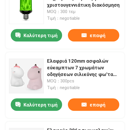
χριστουγεννιάτικη διακόσμηση
MOQ：300 τεμ
Τιμή：negotiable
Καλύτερη τιμή
επαφή
Ελαφριά 120mm ασφαλών
εύκαμπτων 7 χρωμάτων
οδηγήσεων σιλικόνης φω'τα
νύχτας παιδιών νύχτας
MOQ：300pcs
Τιμή：negotiable
Καλύτερη τιμή
επαφή