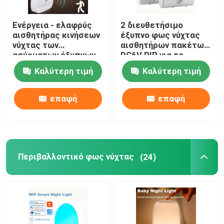
Ενέργεια - ελαφρύς
2 διευθετήσιμο
αισθητήρας κινήσεων
έξυπνο φως νύχτας
νύχτας των
αισθητήρων πακέτων
ασύρματων έξυπνων
DC6V PIR για το
οδηγήσεων
δωμάτιο
Καλύτερη τιμή
Καλύτερη τιμή
αποταμίευσης για την
χρησιμότητας γκαράζ
κρεβατοκάμαρα
ντουλαπιών
επαφή
επαφή
Περιβαλλοντικό φως νύχτας
(24)