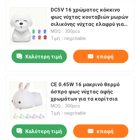
DC5V 16 χρώματος κόκκινο
φως νύχτας κουταβιών μωρών
σιλικόνης νύχτας ελαφρύ για
τα δώρα παιδιών
MOQ：300pcs
Τιμή：negotiable
Καλύτερη τιμή
επαφή
CE 0.45W 16 μακρινό θερμό
άσπρο φως νύχτας αφής
χρωμάτων για τα κορίτσια
MOQ：300pcs
Τιμή：negotiable
Καλύτερη τιμή
επαφή