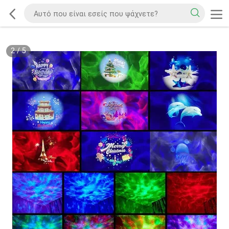
2
/
5