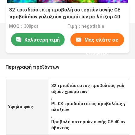
32 τρισδιάστατη προβολή αστεριών αυγής CE
προβολέων γαλαξιών χρωμάτων με λέιζερ 40
το ανάβοντας τρόπων
MOQ：300pcs
Τιμή：negotiable
Καλύτερη τιμή
Μας ελάτε σε
επαφή με
Περιγραφή προϊόντων
32 τρισδιάστατος προβολέας γαλ
αξιών χρωμάτων
,
PL 08 τρισδιάστατος προβολέας γ
Υψηλό φως:
αλαξιών
,
Προβολή αστεριών αυγής CE 40 αν
άβοντας