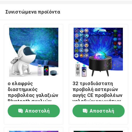
Συνιστώμενα προϊόντα
ο ελαφρύς
32 τρισδιάστατη
διαστημικός
προβολή αστεριών
Σπίτι
προβολέας γαλαξιών
αυγής CE προβολέων
Bluetooth σκυλιών
γαλαξιών χρωμάτων
νύχτας προβολέων
με λέιζερ 40 το
Αποστολή
Αποστολή
Προϊόντα
γαλαξιών 29cm για
ανάβοντας τρόπων
παρουσιάζει
ερώτησης
ερώτησης
Περίπου εμείς