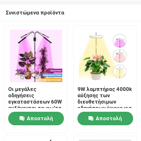
Συνιστώμενα προϊόντα
Οι μεγάλες
9W λαμπτήρας 4000k
οδηγήσεις
αύξησης των
Σπίτι
εγκαταστάσεων 60W
διευθετήσιμων
αυξάνονται τα φω'τα
οδηγήσεων ύψους για
με ευφυές και
τις εσωτερικές
Αποστολή
Αποστολή
Προϊόντα
μακρινό Controler
εγκαταστάσεις
γραφείων
ερώτησης
ερώτησης
Περίπου εμείς