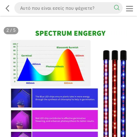
2
/
5