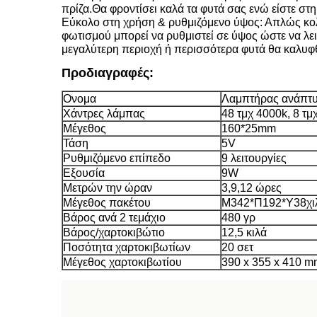
πρίζα.Θα φροντίσει καλά τα φυτά σας ενώ είστε στη 
Εύκολο στη χρήση & ρυθμιζόμενο ύψος: Απλώς κολλ
φωτισμού μπορεί να ρυθμιστεί σε ύψος ώστε να λει
μεγαλύτερη περιοχή ή περισσότερα φυτά θα καλυφθ
Προδιαγραφές:
Ονομα
Λαμπτήρας ανάπτ
Χάντρες λάμπας
48 τμχ 4000k, 8 τμ
Μέγεθος
160*25mm
Τάση
5V
Ρυθμιζόμενο επίπεδο
9 λειτουργίες
Εξουσία
9W
Μετρών την ώραν
3,9,12 ώρες
Μέγεθος πακέτου
Μ342*Π192*Υ38χι
Βάρος ανά 2 τεμάχιο
480 γρ
Βάρος/χαρτοκιβώτιο
12,5 κιλά
Ποσότητα χαρτοκιβωτίων
20 σετ
Μέγεθος χαρτοκιβωτίου
390 x 355 x 410 