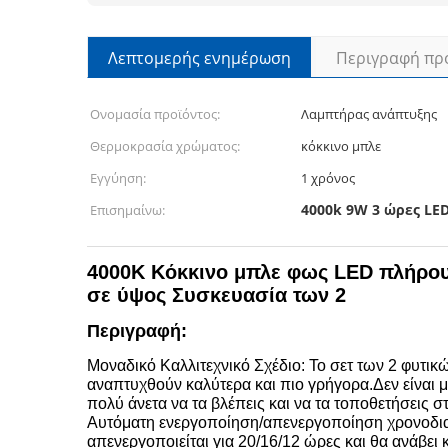
Λεπτομερής ενημέρωση
Περιγραφή πρ
Ονομασία προϊόντος:
Λαμπτήρας ανάπτυξης
Θερμοκρασία χρώματος:
κόκκινο μπλε
Εγγύηση:
1 χρόνος
4000k 9W 3 ώρες LE
Επισημαίνω:
4000K Κόκκινο μπλε φως LED πλήρου
σε ύψος Συσκευασία των 2
Περιγραφή:
Μοναδικό Καλλιτεχνικό Σχέδιο: Το σετ των 2 φυτικ
αναπτυχθούν καλύτερα και πιο γρήγορα.Δεν είναι μ
πολύ άνετα να τα βλέπεις και να τα τοποθετήσεις σ
Αυτόματη ενεργοποίηση/απενεργοποίηση χρονοδιακό
απενεργοποιείται για 20/16/12 ώρες και θα ανάβει