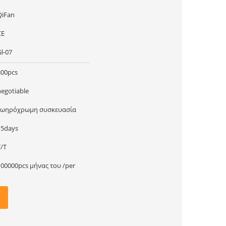
QiFan
CE
l-07
300pcs
negotiable
ζωηρόχρωμη συσκευασία
15days
T/T
100000pcs μήνας του /per