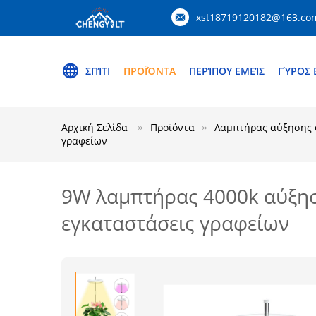
xst18719120182@163.co
ΣΠΊΤΙ
ΠΡΟΪΌΝΤΑ
ΠΕΡΊΠΟΥ ΕΜΕΊΣ
ΓΎΡΟΣ 
Αρχική Σελίδα
Προϊόντα
Λαμπτήρας αύξησης
γραφείων
9W λαμπτήρας 4000k αύξησ
εγκαταστάσεις γραφείων