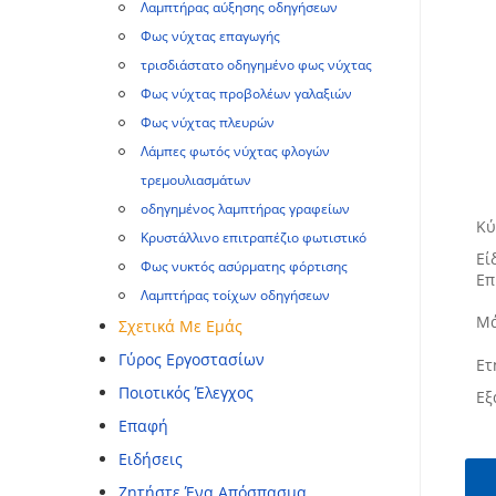
Λαμπτήρας αύξησης οδηγήσεων
Φως νύχτας επαγωγής
τρισδιάστατο οδηγημένο φως νύχτας
Φως νύχτας προβολέων γαλαξιών
Φως νύχτας πλευρών
Λάμπες φωτός νύχτας φλογών
τρεμουλιασμάτων
οδηγημένος λαμπτήρας γραφείων
Κύ
Κρυστάλλινο επιτραπέζιο φωτιστικό
Εί
Φως νυκτός ασύρματης φόρτισης
Επ
Λαμπτήρας τοίχων οδηγήσεων
Μά
Σχετικά Με Εμάς
Γύρος Εργοστασίων
Ετ
Ποιοτικός Έλεγχος
Εξ
Επαφή
Ειδήσεις
Ζητήστε Ένα Απόσπασμα