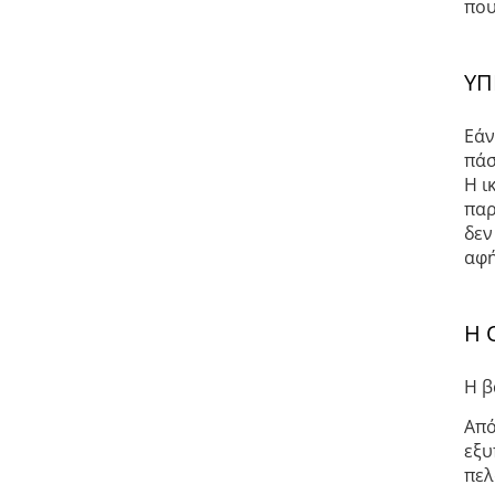
που
ΥΠ
Εάν
πάσ
Η ι
παρ
δεν
αφή
Η 
Η β
Από
εξυ
πελ