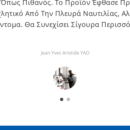
θαν Σε Καλή Κατάσταση Και Σύμφωνα 
Διατάξουμε Εδώ Πάλι!
Anggurit Ratri