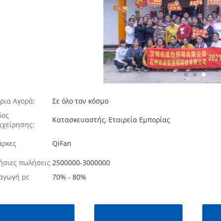
ρια Αγορά:
Σε όλο τον κόσμο
δος
Κατασκευαστής, Εταιρεία Εμπορίας
ιχείρησης:
ρκες
QiFan
ήσιες πωλήσεις
2500000-3000000
αγωγή pc
70% - 80%