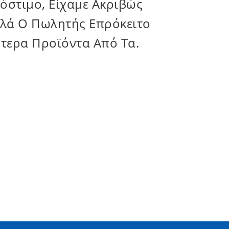
Με Το Αίτημά Μας. Θα