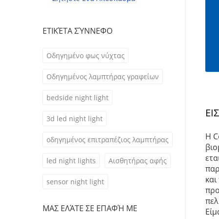
ΕΤΙΚΈΤΑ ΣΎΝΝΕΦΟ
Οδηγημένο φως νύχτας
Οδηγημένος λαμπτήρας γραφείων
bedside night light
ΕΙ
3d led night light
Η C
οδηγημένος επιτραπέζιος λαμπτήρας
βιο
ετα
led night lights
Αισθητήρας αφής
παρ
και
sensor night light
προ
πελ
ΜΑΣ ΕΛΆΤΕ ΣΕ ΕΠΑΦΉ ΜΕ
Είμ