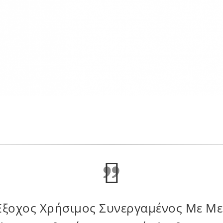
ν, Είναι Πολύ Χρήσιμο Στην Πραγμα