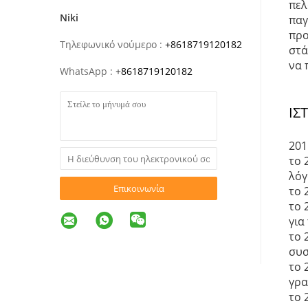
πελ
Niki
παγ
προ
Τηλεφωνικό νούμερο :
+8618719120182
στά
να 
WhatsApp :
+
8618719120182
ΙΣ
201
το 
λόγ
Επικοινωνία
το 
το 
για
το 
συσ
το 
γρα
το 