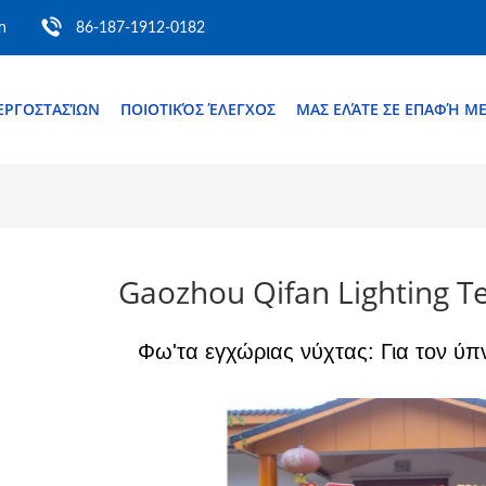
m
86-187-1912-0182
ΕΡΓΟΣΤΑΣΊΩΝ
ΠΟΙΟΤΙΚΌΣ ΈΛΕΓΧΟΣ
ΜΑΣ ΕΛΆΤΕ ΣΕ ΕΠΑΦΉ Μ
Gaozhou Qifan Lighting Te
Φω'τα εγχώριας νύχτας: Για τον ύπν