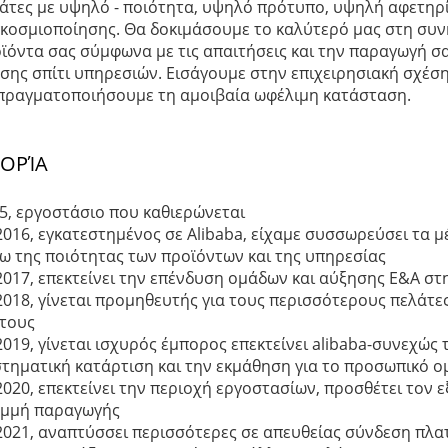
άτες με υψηλό - ποιότητα, υψηλό πρότυπο, υψηλή αφετηρί
κοσμιοποίησης. Θα δοκιμάσουμε το καλύτερό μας στη συν
ϊόντα σας σύμφωνα με τις απαιτήσεις και την παραγωγή σα
σης σπίτι υπηρεσιών. Εισάγουμε στην επιχειρησιακή σχέση
πραγματοποιήσουμε τη αμοιβαία ωφέλιμη κατάσταση.
ΤΟΡΊΑ
5, εργοστάσιο που καθιερώνεται
2016, εγκατεστημένος σε Alibaba, είχαμε συσσωρεύσει τα
ω της ποιότητας των προϊόντων και της υπηρεσίας
2017, επεκτείνει την επένδυση ομάδων και αύξησης Ε&Α σ
2018, γίνεται προμηθευτής για τους περισσότερους πελάτες
 τους
2019, γίνεται ισχυρός έμπορος επεκτείνει alibaba-συνεχώς
τηματική κατάρτιση και την εκμάθηση για το προσωπικό 
2020, επεκτείνει την περιοχή εργοστασίων, προσθέτει τον 
μμή παραγωγής
2021, αναπτύσσει περισσότερες σε απευθείας σύνδεση πλατ