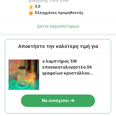
guangdong, China ,ΚΙΝΑ
5.0
Ελεγχμένος προμηθευτής
Δείτε περισσότερων
Αποκτήστε την καλύτερη τιμή για
ο λαμπτήρας 5W
επανακαταλογηστέα 04
γραφείων κρυστάλλου
19*8*8cm οδήγησε το
λαμπτήρα κρυστάλλου
Να συνεχίσει