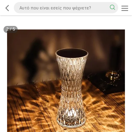
2
/
5