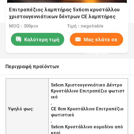
Επιτραπέζιος λαμπτήρας 5x6cm κρυστάλλου
χριστουγεννιάτικων δέντρων CE λαμπτήρες
πλευρών κρυστάλλου κεριών
MOQ：300pcs
Τιμή：negotiable
Καλύτερη τιμή
Μας ελάτε σε
επαφή με
Περιγραφή προϊόντων
5x6cm Χριστουγεννιάτικο Δέντρο
Κρυστάλλινο Επιτραπέζιο φωτιστ
ικό
,
Υψηλό φως:
CE 8cm Κρυστάλλινο Επιτραπέζιο
φωτιστικό
,
5x6cm Κρυστάλλινο κομοδίνο από
κερί