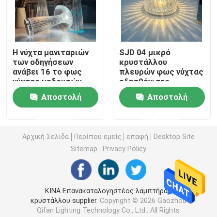
Λαμπτήρας αύξησης οδηγήσεων
Η νύχτα μανιταριών
SJD 04 μικρό
Φως νύχτας επαγωγής
των οδηγήσεων
κρυστάλλου
ανάβει 16 το φως
πλευρών φως νύχτας
νύχτας μεδουσών
εξασθένισης
τρισδιάστατο οδηγημένο φως νύχτας
χρώματος 1200mAh
λαμπτήρων RGB για
Αποστολή
Αποστολή
τον εγχώριο φραγμό
Φως νύχτας προβολέων γαλαξιών
ερώτησης
ερώτησης
Αρχική Σελίδα
Περίπου εμείς
επαφή
Desktop Site
Φως νύχτας πλευρών
Sitemap
Privacy Policy
Λάμπες φωτός νύχτας φλογών τρεμουλιασμάτων
ΚΙΝΑ Επανακαταλογηστέος λαμπτήρας
κρυστάλλου supplier.
Copyright © 2026 Gaozhou
οδηγημένος λαμπτήρας γραφείων
Qifan Lighting Technology Co., Ltd.. All Rights