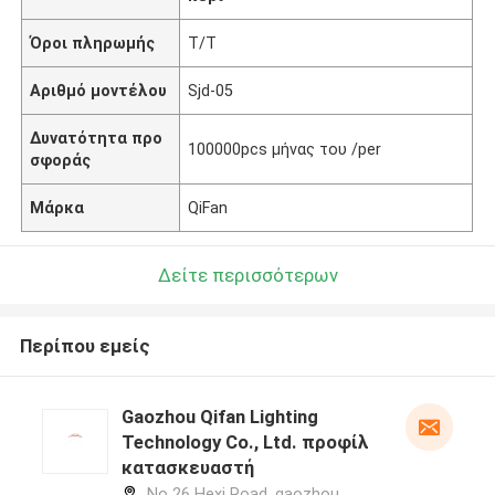
Όροι πληρωμής
T/T
Αριθμό μοντέλου
Sjd-05
Δυνατότητα προ
100000pcs μήνας του /per
σφοράς
Μάρκα
QiFan
Δείτε περισσότερων
Περίπου εμείς
Gaozhou Qifan Lighting
Technology Co., Ltd. προφίλ
κατασκευαστή
No 26 Hexi Road, gaozhou,