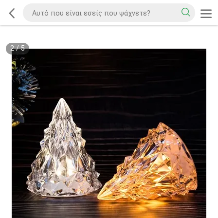
2
/
5